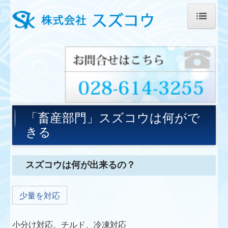
HOME
会社案内
トピックス
水産部門
「畜産部門」スズコウは何がで
取扱い品目
きる
スズコウは何ができる
作業風景
スズコウは何が出来るの？
製品案内
少量を対応
畜産部門
小分け対応、チルド、冷凍対応
取扱い品目